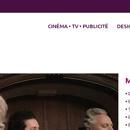
CINÉMA • TV • PUBLICITÉ
DESI
M
•
• 
• 
• 
• 