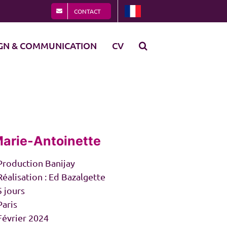
CONTACT
GN & COMMUNICATION
CV
arie-Antoinette
 Production Banijay
Réalisation : Ed Bazalgette
5 jours
Paris
Février 2024