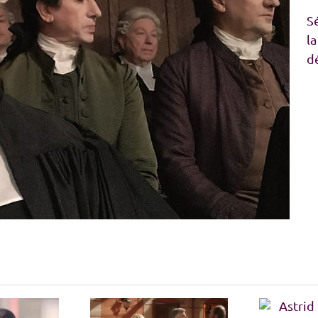
Sé
l
d