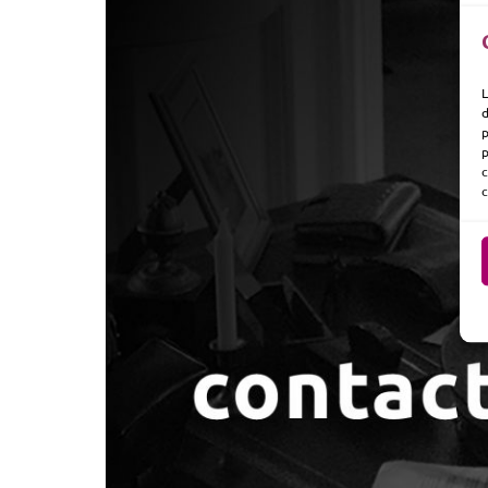
L
d
p
p
c
c