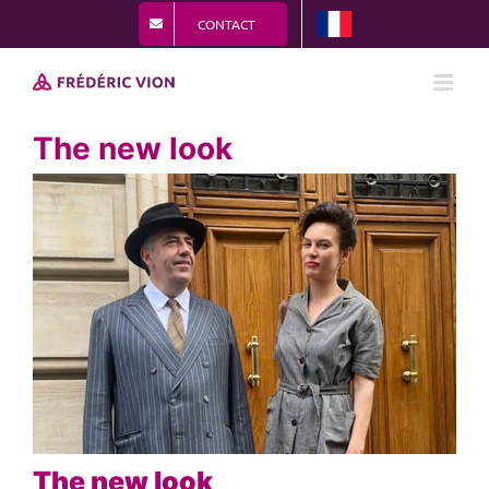
Passer
CONTACT
au
contenu
The new look
View
Larger
Image
The new look