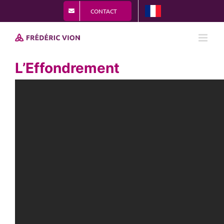
Passer
CONTACT
au
contenu
L’Effondrement