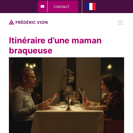
Passer
CONTACT
au
contenu
Itinéraire d’une maman
braqueuse
View
Larger
Image