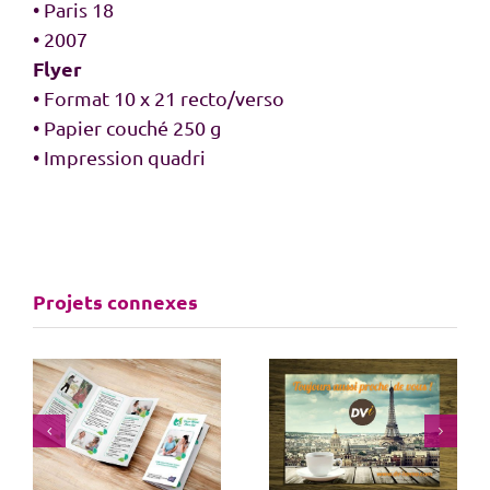
• Paris 18
• 2007
Flyer
• Format 10 x 21 recto/verso
• Papier couché 250 g
• Impression quadri
Projets connexes
e
Flyer agent
Dépliant pour un
immobilier
snack