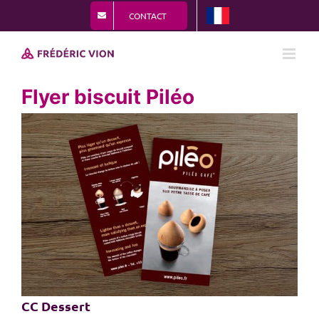
Passer
CONTACT
au
contenu
Flyer biscuit Piléo
View
Larger
Image
CC Dessert