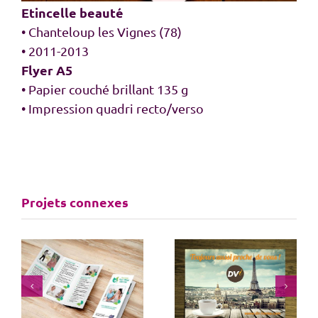
Etincelle beauté
• Chanteloup les Vignes (78)
• 2011-2013
Flyer A5
• Papier couché brillant 135 g
• Impression quadri recto/verso
Projets connexes
e
Flyer agent
Dépliant pour un
immobilier
snack