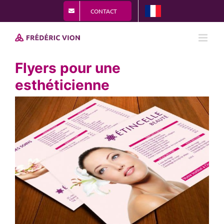
Passer
CONTACT
au
contenu
Flyers pour une
esthéticienne
View
Larger
Image