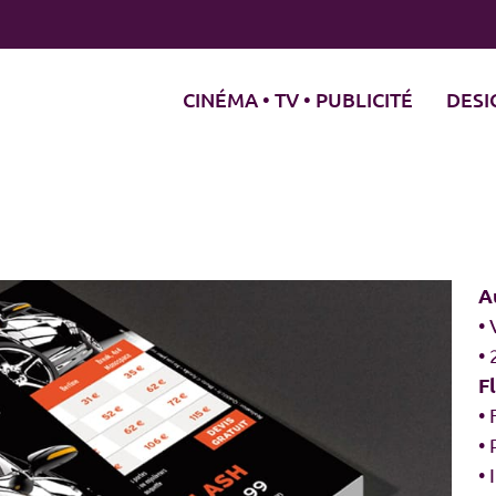
CINÉMA • TV • PUBLICITÉ
DESI
A
• 
•
F
•
• 
•