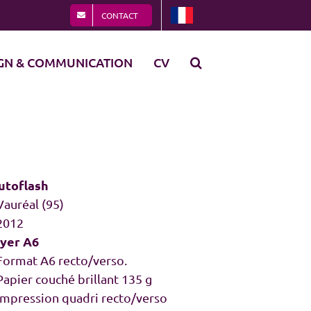
CONTACT
GN & COMMUNICATION
CV
utoflash
Vauréal (95)
 2012
lyer A6
 Format A6 recto/verso.
Papier couché brillant 135 g
 Impression quadri recto/verso