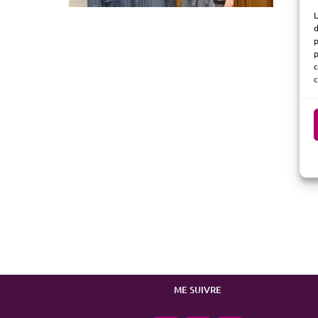
L
d
p
p
c
c
ME SUIVRE