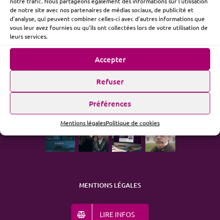
notre trafic. Nous partageons également des informations sur l'utilisation
de notre site avec nos partenaires de médias sociaux, de publicité et
d'analyse, qui peuvent combiner celles-ci avec d'autres informations que
vous leur avez fournies ou qu'ils ont collectées lors de votre utilisation de
ME SUIVRE
leurs services.
Accepter
Refuser
ACTUALITÉ
Préférences
Mentions légales
Politique de cookies
MENTIONS LÉGALES
LIRE INFOS