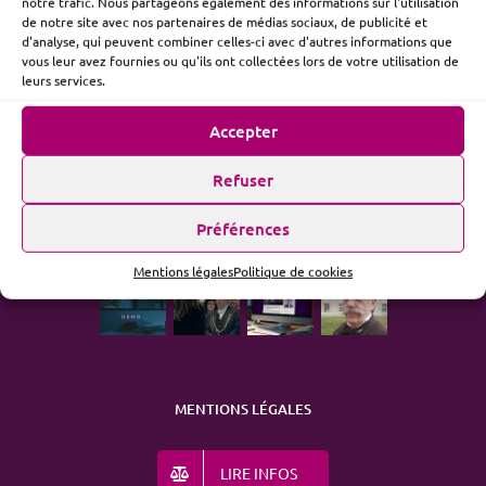
notre trafic. Nous partageons également des informations sur l'utilisation
de notre site avec nos partenaires de médias sociaux, de publicité et
d'analyse, qui peuvent combiner celles-ci avec d'autres informations que
vous leur avez fournies ou qu'ils ont collectées lors de votre utilisation de
ME SUIVRE
leurs services.
Accepter
Refuser
ACTUALITÉ
Préférences
Mentions légales
Politique de cookies
MENTIONS LÉGALES
LIRE INFOS