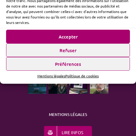
notre trafic. Nous partageons également des informations sur l'utilisation
de notre site avec nos partenaires de médias sociaux, de publicité et
d'analyse, qui peuvent combiner celles-ci avec d'autres informations que
vous leur avez fournies ou qu'ils ont collectées lors de votre utilisation de
ME SUIVRE
leurs services.
Accepter
Refuser
ACTUALITÉ
Préférences
Mentions légales
Politique de cookies
MENTIONS LÉGALES
LIRE INFOS