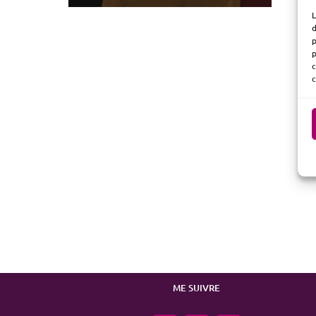
L
d
p
p
c
c
ME SUIVRE