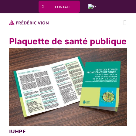
Passer
CONTACT
au
contenu
Plaquette de santé publique
View
Larger
Image
IUHPE