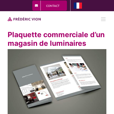
Passer
CONTACT
au
contenu
Plaquette commerciale d’un
magasin de luminaires
View
Larger
Image