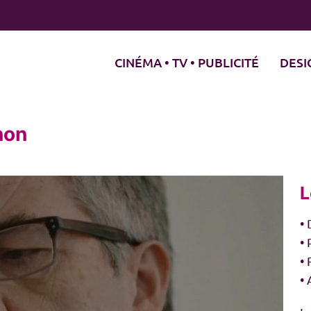
CINÉMA • TV • PUBLICITÉ
DESI
non
L
• 
•
•
• 