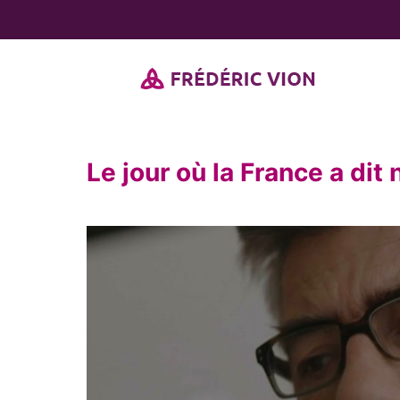
Passer
au
contenu
Le jour où la France a dit 
View
Larger
Image