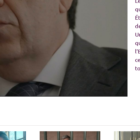
L
qu
É
d
Un
qu
l
c
t