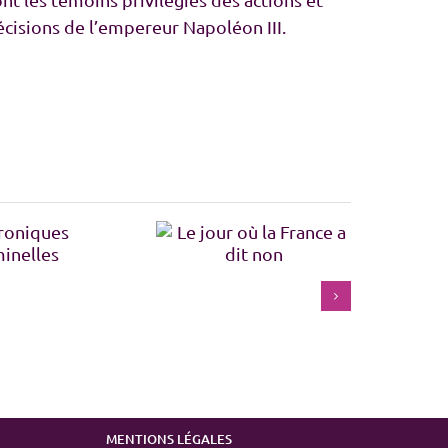
écisions de l’empereur Napoléon III.
 jour où la France a dit
Les batailles cachée de
non
la libération de Paris
MENTIONS LÉGALES