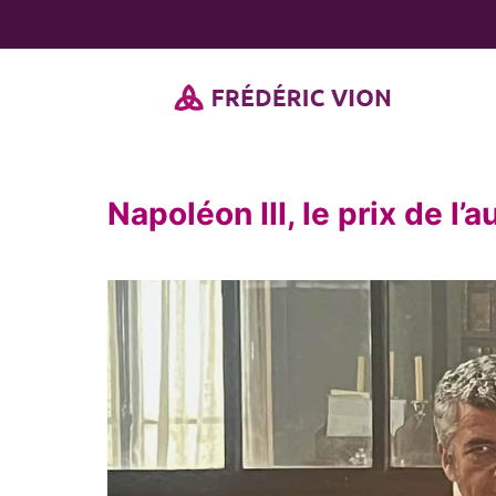
Passer
au
contenu
Napoléon III, le prix de l’
View
Larger
Image