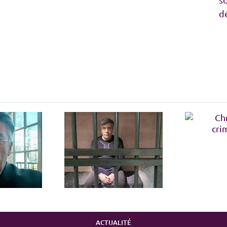
d
Le
Chroniques criminelles
ques criminelles
ACTUALITÉ