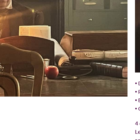
• 
•
• 
•
4
L
so