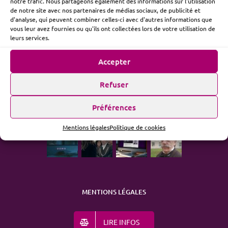
notre trafic. Nous partageons également des informations sur l'utilisation
de notre site avec nos partenaires de médias sociaux, de publicité et
d'analyse, qui peuvent combiner celles-ci avec d'autres informations que
vous leur avez fournies ou qu'ils ont collectées lors de votre utilisation de
ME SUIVRE
leurs services.
Accepter
Refuser
ACTUALITÉ
Préférences
Mentions légales
Politique de cookies
MENTIONS LÉGALES
LIRE INFOS