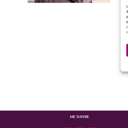
L
d
p
p
c
c
ME SUIVRE