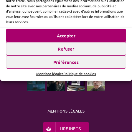
notre trafic. Nous partageons également des informations sur l'utilisation
de notre site avec nos partenaires de médias sociaux, de publicité et
d'analyse, qui peuvent combiner celles-ci avec d'autres informations que
vous leur avez fournies ou qu'ils ont collectées lors de votre utilisation de
ME SUIVRE
leurs services.
Accepter
Refuser
ACTUALITÉ
Préférences
Mentions légales
Politique de cookies
MENTIONS LÉGALES
LIRE INFOS