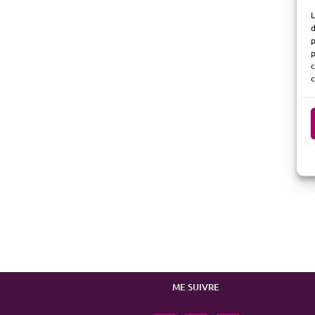
L
d
p
p
c
c
ME SUIVRE