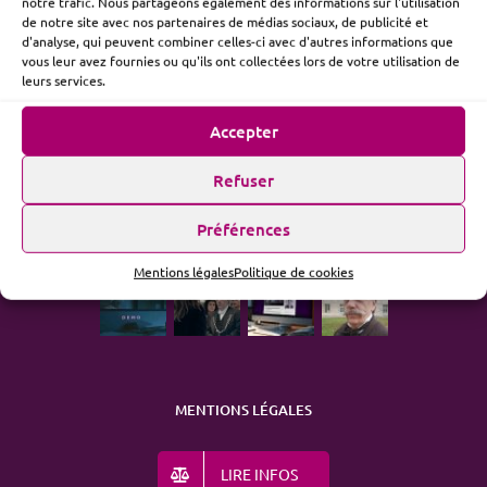
notre trafic. Nous partageons également des informations sur l'utilisation
de notre site avec nos partenaires de médias sociaux, de publicité et
d'analyse, qui peuvent combiner celles-ci avec d'autres informations que
vous leur avez fournies ou qu'ils ont collectées lors de votre utilisation de
ME SUIVRE
leurs services.
Accepter
Refuser
ACTUALITÉ
Préférences
Mentions légales
Politique de cookies
MENTIONS LÉGALES
LIRE INFOS