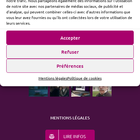
notre trafic. Nous partageons également des informations sur l'utilisation
de notre site avec nos partenaires de médias sociaux, de publicité et
d'analyse, qui peuvent combiner celles-ci avec d'autres informations que
vous leur avez fournies ou qu'ils ont collectées lors de votre utilisation de
ME SUIVRE
leurs services.
Accepter
Refuser
ACTUALITÉ
Préférences
Mentions légales
Politique de cookies
MENTIONS LÉGALES
LIRE INFOS