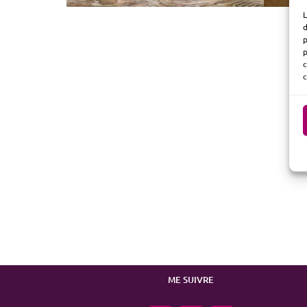
L
d
p
p
c
c
ME SUIVRE