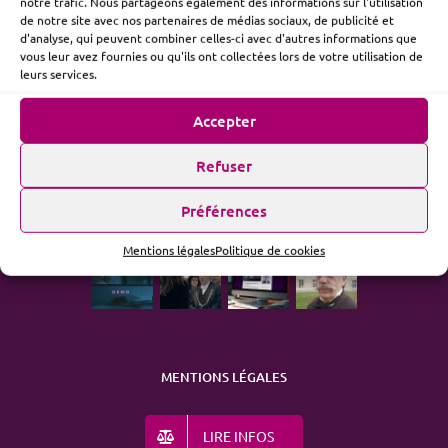
notre trafic. Nous partageons également des informations sur l'utilisation
de notre site avec nos partenaires de médias sociaux, de publicité et
d'analyse, qui peuvent combiner celles-ci avec d'autres informations que
vous leur avez fournies ou qu'ils ont collectées lors de votre utilisation de
ME SUIVRE
leurs services.
Accepter
Refuser
ACTUALITÉ
Préférences
Mentions légales
Politique de cookies
MENTIONS LÉGALES
LIRE INFOS