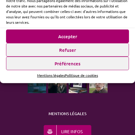
notre trafic. Nous partageons également des informations sur l'utilisation
de notre site avec nos partenaires de médias sociaux, de publicité et
d'analyse, qui peuvent combiner celles-ci avec d'autres informations que
vous leur avez fournies ou qu'ils ont collectées lors de votre utilisation de
ME SUIVRE
leurs services.
Accepter
Refuser
ACTUALITÉ
Préférences
Mentions légales
Politique de cookies
MENTIONS LÉGALES
LIRE INFOS