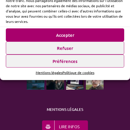
notre trafic. Nous partageons également des informations sur l'utilisation
de notre site avec nos partenaires de médias sociaux, de publicité et
d'analyse, qui peuvent combiner celles-ci avec d'autres informations que
vous leur avez fournies ou qu'ils ont collectées lors de votre utilisation de
ME SUIVRE
leurs services.
Accepter
Refuser
ACTUALITÉ
Préférences
Mentions légales
Politique de cookies
MENTIONS LÉGALES
LIRE INFOS