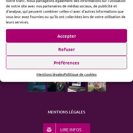
notre trafic. Nous partageons également des informations sur l'utilisation
de notre site avec nos partenaires de médias sociaux, de publicité et
d'analyse, qui peuvent combiner celles-ci avec d'autres informations que
vous leur avez fournies ou qu'ils ont collectées lors de votre utilisation de
ME SUIVRE
leurs services.
Accepter
Refuser
ACTUALITÉ
Préférences
Mentions légales
Politique de cookies
MENTIONS LÉGALES
LIRE INFOS