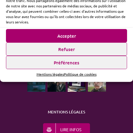
notre trafic. Nous partageons également des informations sur l'utilisation
de notre site avec nos partenaires de médias sociaux, de publicité et
d'analyse, qui peuvent combiner celles-ci avec d'autres informations que
vous leur avez fournies ou qu'ils ont collectées lors de votre utilisation de
ME SUIVRE
leurs services.
Accepter
Refuser
ACTUALITÉ
Préférences
Mentions légales
Politique de cookies
MENTIONS LÉGALES
LIRE INFOS