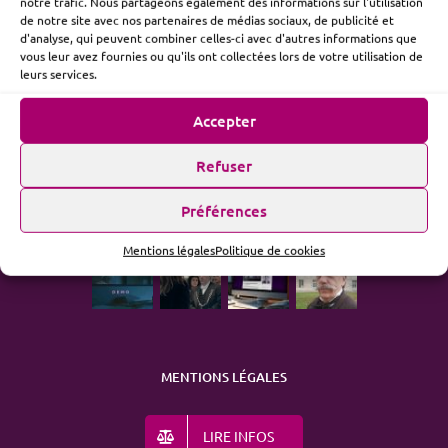
notre trafic. Nous partageons également des informations sur l'utilisation
de notre site avec nos partenaires de médias sociaux, de publicité et
d'analyse, qui peuvent combiner celles-ci avec d'autres informations que
vous leur avez fournies ou qu'ils ont collectées lors de votre utilisation de
ME SUIVRE
leurs services.
Accepter
Refuser
ACTUALITÉ
Préférences
Mentions légales
Politique de cookies
MENTIONS LÉGALES
LIRE INFOS