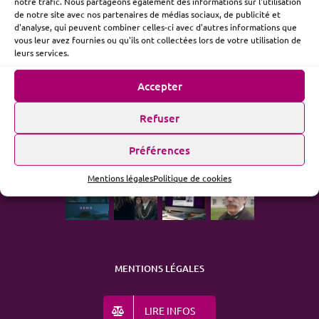
notre trafic. Nous partageons également des informations sur l'utilisation
de notre site avec nos partenaires de médias sociaux, de publicité et
d'analyse, qui peuvent combiner celles-ci avec d'autres informations que
vous leur avez fournies ou qu'ils ont collectées lors de votre utilisation de
ME SUIVRE
leurs services.
Accepter
Refuser
ACTUALITÉ
Préférences
Mentions légales
Politique de cookies
MENTIONS LÉGALES
LIRE INFOS