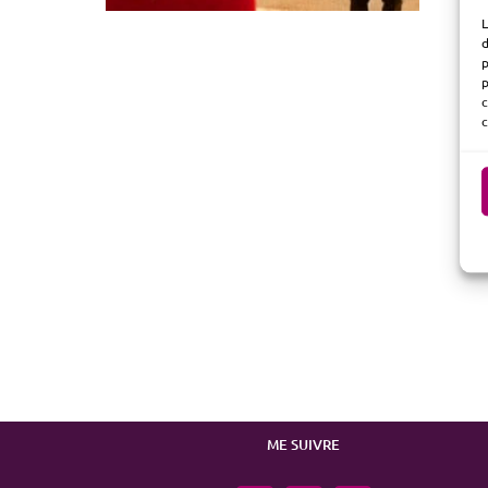
L
d
p
p
c
c
ME SUIVRE