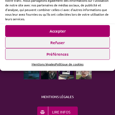
notre trafic. Nous partageons également des informations sur l'utilisation
de notre site avec nos partenaires de médias sociaux, de publicité et
d'analyse, qui peuvent combiner celles-ci avec d'autres informations que
vous leur avez fournies ou qu'ils ont collectées lors de votre utilisation de
ME SUIVRE
leurs services.
Accepter
Refuser
ACTUALITÉ
Préférences
Mentions légales
Politique de cookies
MENTIONS LÉGALES
LIRE INFOS