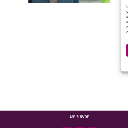
L
d
p
p
c
c
ME SUIVRE