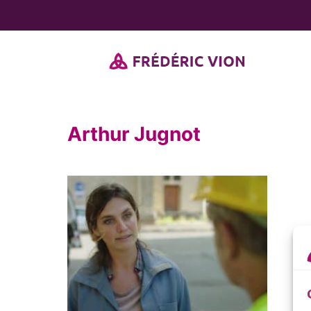
Passer
au
contenu
Arthur Jugnot
er