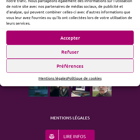
notre trafic. Nous partageons également des informations sur l'utilisation
de notre site avec nos partenaires de médias sociaux, de publicité et
d'analyse, qui peuvent combiner celles-ci avec d'autres informations que
vous leur avez fournies ou qu'ils ont collectées lors de votre utilisation de
ME SUIVRE
leurs services.
Accepter
Refuser
ACTUALITÉ
Préférences
Mentions légales
Politique de cookies
MENTIONS LÉGALES
LIRE INFOS