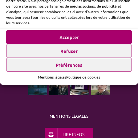
notre trafic. Nous partageons également des informations sur l'utilisation
de notre site avec nos partenaires de médias sociaux, de publicité et
d'analyse, qui peuvent combiner celles-ci avec d'autres informations que
vous leur avez fournies ou qu'ils ont collectées lors de votre utilisation de
ME SUIVRE
leurs services.
Accepter
Refuser
ACTUALITÉ
Préférences
Mentions légales
Politique de cookies
MENTIONS LÉGALES
LIRE INFOS