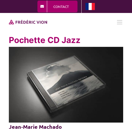
Passer
CONTACT
au
contenu
Pochette CD Jazz
View
Larger
Image
Jean-Marie Machado