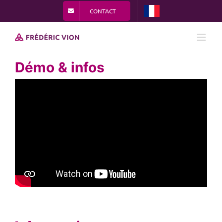
Passer
CONTACT
au
contenu
Démo & infos