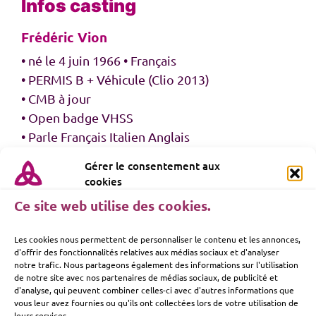
Infos casting
Frédéric Vion
• né le 4 juin 1966 • Français
• PERMIS B
+ Véhicule (Clio 2013)
• CMB à jour
• Open badge VHSS
• Parle Français Italien Anglais
Mensurations
Gérer le consentement aux
cookies
• 1.72 m
• 80 kg
Ce site web utilise des cookies.
• Yeux : noisette
Les cookies nous permettent de personnaliser le contenu et les annonces,
• Cheveux : poivre et sel
d'offrir des fonctionnalités relatives aux médias sociaux et d'analyser
• Pointure : 41
notre trafic. Nous partageons également des informations sur l'utilisation
de notre site avec nos partenaires de médias sociaux, de publicité et
• Cou/chemise : 43
d'analyse, qui peuvent combiner celles-ci avec d'autres informations que
• Tour de tête : 59
vous leur avez fournies ou qu'ils ont collectées lors de votre utilisation de
leurs services.