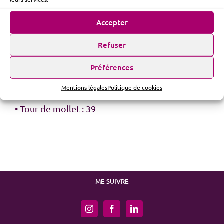
• Veste : 58
• Carrure dos : 44
Accepter
• Tour de poitrine : 110
• Tour de taille : 108
Refuser
• Tour de hanches : 108
Préférences
• Pantalon : 46
• Taille-sol : 110
Mentions légales
Politique de cookies
• Longueur bras : 66
• Tour de mollet : 39
ME SUIVRE